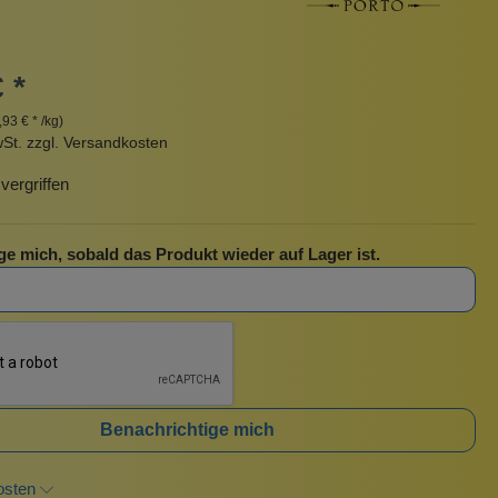
Pinzetten
Pomade
Insektenstiche
Sonnenschutz
 *
Taschen
,93 € * /kg)
rscrub
Körperpuder
wSt. zzgl. Versandkosten
urbeutel
Pinsel
ergriffen
Nachfüllpackungen
Haargummis und Spangen
ge mich, sobald das Produkt wieder auf Lager ist.
Rasur
Sonnenschutz
fe
Benachrichtige mich
osten