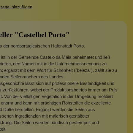
ettel hinzufügen
eller "Castelbel Porto"
s der nordportugiesischen Hafenstadt Porto.
 ist in der Gemeinde Castelo da Maia beheimatet und ließ
pirieren, den Namen mit in die Unternehmensnennung zu
en; ergänzt mit dem Wort für Schönheit ("beleza"), zählt sie zu
enden Seifenmachern des Landes.
gsgeschichte lässt sich auf professionelle Beständigkeit und
s zurückführen, wobei der Produktionsbetrieb immer am Puls
st. Von der vielfältigen Vegetation in der Umgebung profitiert
 enorm und kann mit prächtigen Rohstoffen die exzellente
d Düfte herstellen. Ergänzt werden die Seifen aus
ssenen Ingredienzien mit malerisch gestalteter
kung. Die Seifen werden händisch gestempelt und
elt.