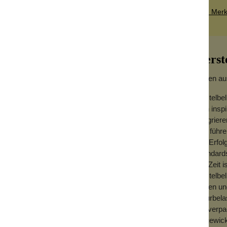
Zum Merkz
Herst
Seifen au
Castelbel
sich ins
 der Inhaltsstoffe, die eine 100% pflanzliche
integrier
mfasst. Sorgfältig von Hand gestempelt und
den führ
lbel-Seifen wirklich ein erschwinglicher
Die Erfol
Standard
der Zeit i
Castelbel
Seifen un
naturbela
Umverpac
eingewick