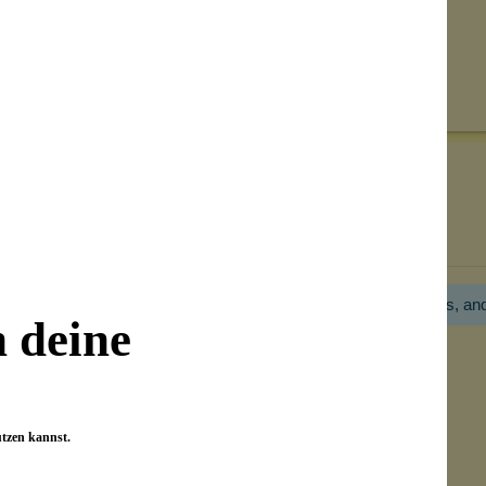
Senden
on unseren Kunden beantwortet werden.
Bewertungen nur in der aktuellen Sprache anzeigen.
Hier gibt es noch gar keine Bewertung! Bitte hilf uns, an
n deine
utzen kannst.