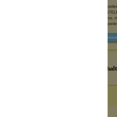
Herstelle
CASTELBE
Barros, n
shoponli
Weitere
Inhalt