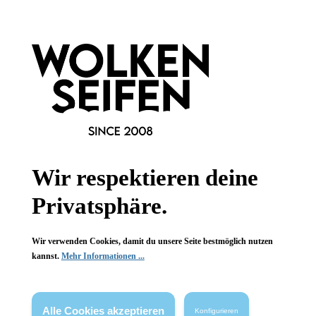
Informationen
Gesetzliche Informationen
Wissenswertes
FAQ
Wir respektieren deine
Privatsphäre.
Vertrag widerrufen
Wir verwenden Cookies, damit du unsere Seite bestmöglich nutzen
* Alle Preise inkl. gesetzl. Mehrwertsteuer zzgl.
Versandkosten
,
kannst.
Mehr Informationen ...
wenn nicht anders angegeben.
Alle Cookies akzeptieren
Konfigurieren