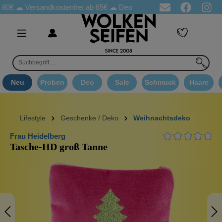
☁
Versandkostenfrei ab 65€
☁ Deo Proben in jeder Bestellung
☁ 
Neu
Proben
Deo
Sale
Schmuck
Haare
Lifestyle
Geschenke / Deko
Weihnachtsdeko
Frau Heidelberg
Tasche-HD groß Tanne