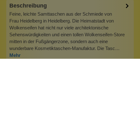
Beschreibung
Feine, leichte Samttaschen aus der Schmiede von
Frau Heidelberg in Heidelberg. Die Heimatstadt von
Wolkenseifen hat nicht nur viele architektonische
Sehenswürdigkeiten und einen tollen Wolkenseifen-Store
mitten in der Fußgängerzone, sondern auch eine
wunderbare Kosmetiktaschen-Manufaktur. Die Tasc…
Mehr
Info zu Frau Heidelberg
Frau Heidelberg sitzt natürlich mit ihrer Manufaktur in
Heidelberg, der Base von Wolkenseifen. Was liegt da näher,
als die schönen Taschen anzubieten! Das Motto lautet: mit
trendigen Taschen und coolen Sprüchen gegen das Chaos
in der Handtasche! Frau Heidelberg macht uns die
Taschenwelt, wie sie u…
Inhaltsstoffe