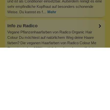
und ist als Conditioner einsetzbar. Außerdem reinigt es eine
sehr empfindliche Kopfhaut auf besonders schonende
Weise. Du kannst es f…
Mehr
Info zu Radico
Vegane Pflanzenhaarfarben von Radico Organic Hair
Colour Du möchtest auf natürlichem Weg deine Haare
färben? Die veganen Haarfarben von Radico Colour Me
Organic sind zu 100% natürlich und werden aus Kräutern
hergestellt. Bei Radico gibt es keine synthetischen
Inhaltsstoffe, keine Chemie und die F…
Inhaltsstoffe
Bewertungen (0)
Fragen & Antworten (2)