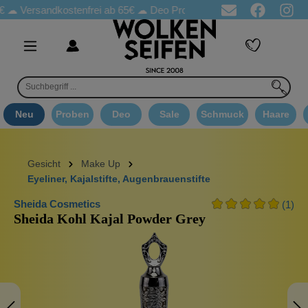
Versandkostenfrei ab 65€
☁ Deo Proben in jeder Bestellung
☁ 
Neu
Proben
Deo
Sale
Schmuck
Haare
Gesicht
Make Up
Eyeliner, Kajalstifte, Augenbrauenstifte
Sheida Cosmetics
(1)
Sheida Kohl Kajal Powder Grey