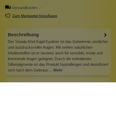
Versandkosten
Zum Merkzettel hinzufügen
Beschreibung
Der Sheida Khol Kajal Eyeliner ist das Geheimnis sinnlicher
und ausdrucksvoller Augen. Mit seinen natürlichen
Inhaltsstoffen ist er bestens auch für sensible, müde und
brennende Augen geeignet. Durch die enthaltenen
Silberpigmente ist das Produkt hypoallergen und desinfiziert
sich nach dem Gebrauc…
Mehr
Info zu Sheida Cosmetics
Sheida Professional entwickelt bereits seit 2007 hoch
qualifizierte Naturkosmetik. Verantwortung für Umwelt und
Mensch zu übernehmen und verstärktes
Umweltbewusstsein, Reduktion synthetischer Rohstoffe
und erhöhte Sicherheitsstandards, verbunden mit einem