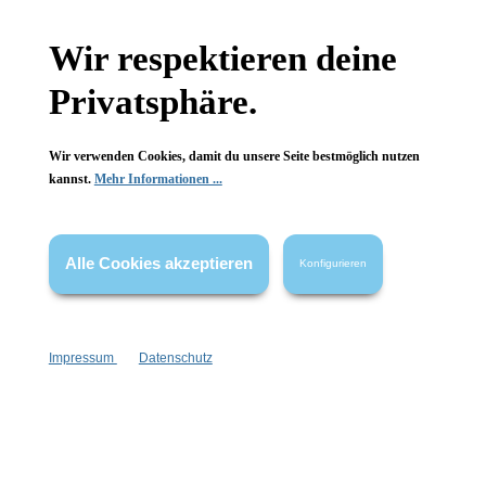
Gesetzliche Informationen
Wir respektieren deine
Wissenswertes
Privatsphäre.
FAQ
Wir verwenden Cookies, damit du unsere Seite bestmöglich nutzen
kannst.
Mehr Informationen ...
Alle Cookies akzeptieren
Konfigurieren
Vertrag widerrufen
* Alle Preise inkl. gesetzl. Mehrwertsteuer zzgl.
Versandkosten
,
wenn nicht anders angegeben.
Impressum
Datenschutz