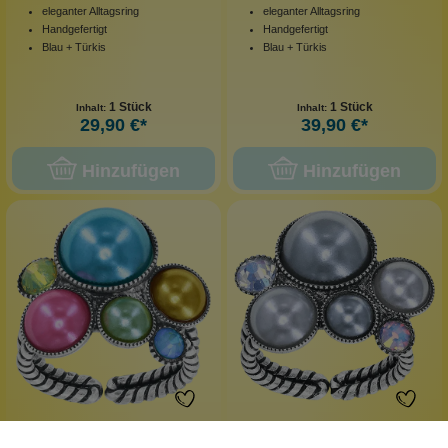
eleganter Alltagsring
eleganter Alltagsring
Handgefertigt
Handgefertigt
Blau + Türkis
Blau + Türkis
1 Stück
1 Stück
Inhalt:
Inhalt:
29,90 €*
39,90 €*
Hinzufügen
Hinzufügen