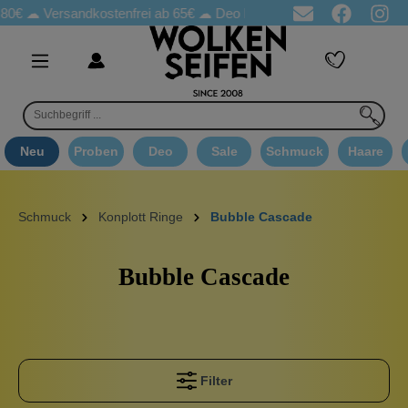
80€ ☁
Versandkostenfrei ab 65€
☁ Deo Proben in jeder Bestellung
Neu
Proben
Deo
Sale
Schmuck
Haare
Schmuck
Konplott Ringe
Bubble Cascade
Bubble Cascade
Filter