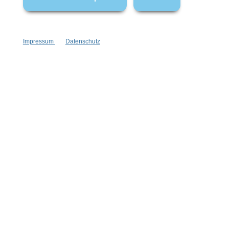
Impressum
Datenschutz
Vertrag widerrufen
* Alle Preise inkl. gesetzl. Mehrwertsteuer zzgl.
Versandkosten
,
wenn nicht anders angegeben.