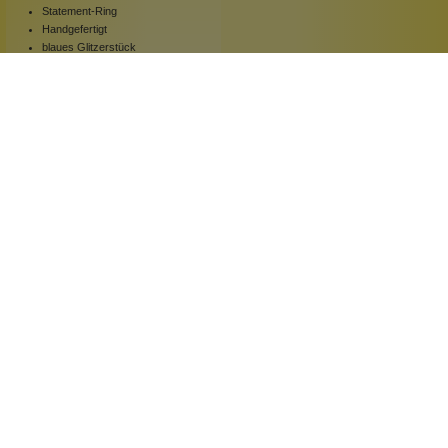
Statement-Ring
Handgefertigt
blaues Glitzerstück
1 Stück
Inhalt:
69,90 €*
Hinzufügen
Newsletter abonnieren!