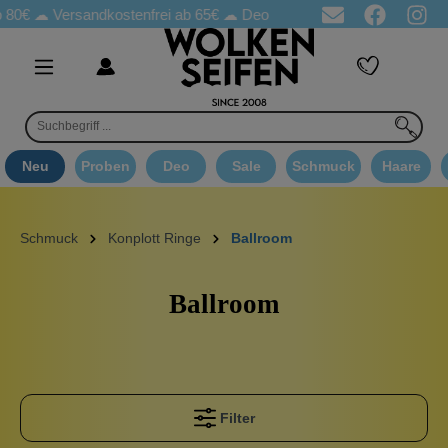
 80€ ☁
Versandkostenfrei ab 65€
☁ Deo Proben in jeder Bestellung
Neu
Proben
Deo
Sale
Schmuck
Haare
Schmuck
Konplott Ringe
Ballroom
Ballroom
Filter