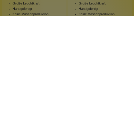
Große Leuchtkraft
Große Leuchtkraft
Handgefertigt
Handgefertigt
Keine Massenproduktion
Keine Massenproduktion
1 Stück
1 Stück
Inhalt:
Inhalt:
139,00 €*
139,00 €*
Hinzufügen
Hinzufügen
Newsletter abonnieren!