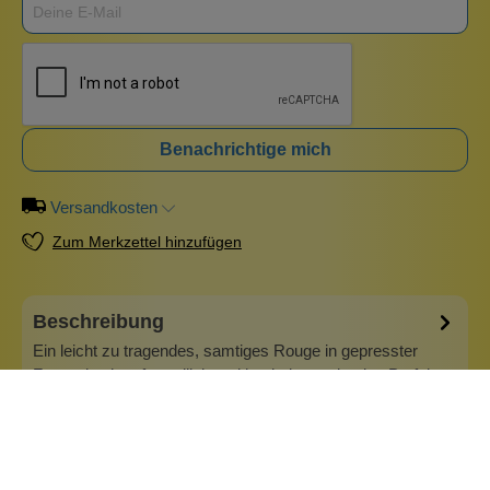
Benachrichtige mich
Versandkosten
Zum Merkzettel hinzufügen
Beschreibung
Ein leicht zu tragendes, samtiges Rouge in gepresster
Form, das hautfreundlich und hochpigmentiert ist. Perfekt,
um das Make Up mit einem frischen Farbtupfer lebendig zu
machen. Der Blush hat eine seidige, cremige Textur für ein
sanftes Auftragen und die Farbe kann in Schichten für einen
intensiver…
Mehr