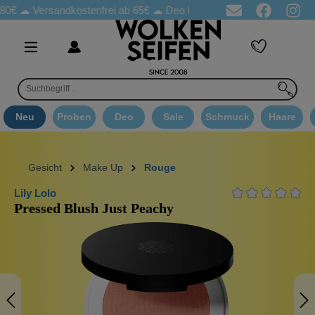
rsandkostenfrei ab 65€
☁ Deo Proben in jeder Bestellung
☁ Go
Neu
Proben
Deo
Sale
Schmuck
Haare
Gesicht
Make Up
Rouge
Lily Lolo
Pressed Blush Just Peachy