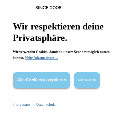
Informationen
Wir respektieren deine
Gesetzliche Informationen
Privatsphäre.
Wissenswertes
Wir verwenden Cookies, damit du unsere Seite bestmöglich nutzen
FAQ
kannst.
Mehr Informationen ...
Alle Cookies akzeptieren
Konfigurieren
Vertrag widerrufen
* Alle Preise inkl. gesetzl. Mehrwertsteuer zzgl.
Versandkosten
,
Impressum
Datenschutz
wenn nicht anders angegeben.