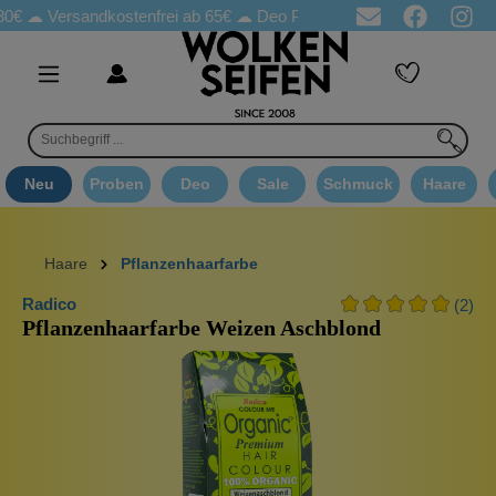
Versandkostenfrei ab 65€
☁ Deo Proben in jeder Bestellung
☁ G
Neu
Proben
Deo
Sale
Schmuck
Haare
Haare
Pflanzenhaarfarbe
Radico
(2)
Pflanzenhaarfarbe Weizen Aschblond