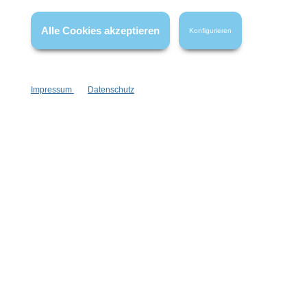
FAQ
Alle Cookies akzeptieren
Konfigurieren
Impressum
Datenschutz
Vertrag widerrufen
* Alle Preise inkl. gesetzl. Mehrwertsteuer zzgl.
Versandkosten
,
wenn nicht anders angegeben.