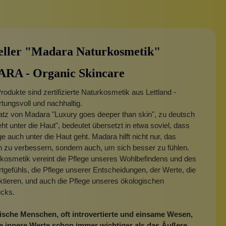
eller "Madara Naturkosmetik"
A - Organic Skincare
odukte sind zertifizierte Naturkosmetik aus Lettland -
tungsvoll und nachhaltig.
atz von Madara "Luxury goes deeper than skin", zu deutsch
ht unter die Haut", bedeutet übersetzt in etwa soviel, dass
ge auch unter die Haut geht. Madara hilft nicht nur, das
 zu verbessern, sondern auch, um sich besser zu fühlen.
kosmetik vereint die Pflege unseres Wohlbefindens und des
tgefühls, die Pflege unserer Entscheidungen, der Werte, die
ktieren, und auch die Pflege unseres ökologischen
cks.
ische Menschen, oft introvertierte und einsame Wesen,
e innere Werte schon immer wichtiger als das Äußere
.