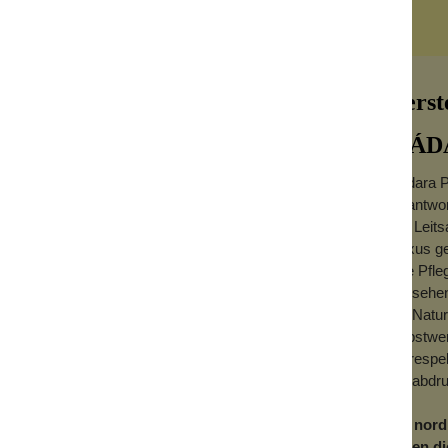
Herst
MÁDAR
Madara Pr
verantwor
Der Leits
"Luxus ge
nnessel und Quitte. Nährt und repariert
gute Pfle
indern. Das Haar wird seidig und leichter zu
Aussehen
Die Natur
n lassen, gründlich ausspülen.
Selbstwer
wir respe
üllt, um das Volumen des neu entstehenden
Fußabdru
Für nord
waren di