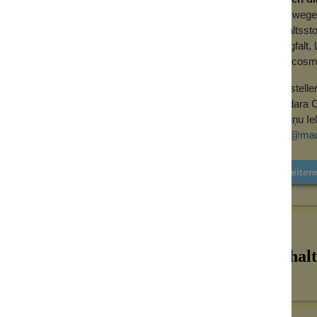
Deswegen 
Inhaltsst
Sorgfalt,
Ecocosme
Herstelle
Madara C
Zeltiņu I
info@ma
Weiter
Inhalt