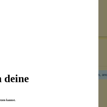
Senden
on unseren Kunden beantwortet werden.
Bewertungen nur in der aktuellen Sprache anzeigen.
Hier gibt es noch gar keine Bewertung! Bitte hilf uns, an
n deine
utzen kannst.