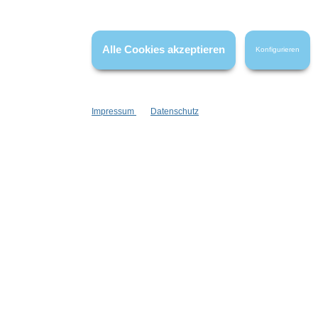
Die Bewertungen werden vor ihrer Veröffentlichung nicht auf ihre
Echtheit überprüft. Sie können daher auch von Verbrauchern stammen,
die die bewerteten Produkte tatsächlich gar nicht erworben/genutzt
haben.
Alle Cookies akzeptieren
Konfigurieren
Impressum
Datenschutz