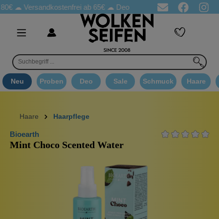
Versandkostenfrei ab 65€
☁ Deo Proben in jeder Bestellung
☁ 
Neu
Proben
Deo
Sale
Schmuck
Haare
Haare
Haarpflege
Bioearth
Mint Choco Scented Water