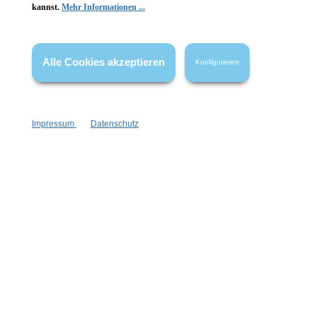
kannst.
Mehr Informationen ...
* Alle Preise inkl. gesetzl. Mehrwertsteuer zzgl.
Versandkosten
,
wenn nicht anders angegeben.
Alle Cookies akzeptieren
Konfigurieren
Impressum
Datenschutz