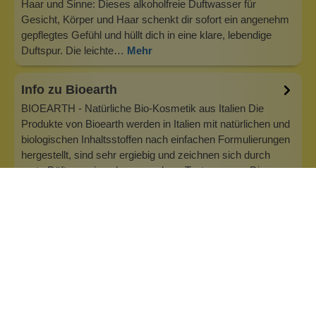
Haar und Sinne: Dieses alkoholfreie Duftwasser für
Gesicht, Körper und Haar schenkt dir sofort ein angenehm
gepflegtes Gefühl und hüllt dich in eine klare, lebendige
Duftspur. Die leichte…
Mehr
Info zu Bioearth
BIOEARTH - Natürliche Bio-Kosmetik aus Italien Die
Produkte von Bioearth werden in Italien mit natürlichen und
biologischen Inhaltsstoffen nach einfachen Formulierungen
hergestellt, sind sehr ergiebig und zeichnen sich durch
zarte Düfte sowie sehr angenehme Texturen aus. Die
Marke verzichtet auf S…
Inhaltsstoffe
Bewertungen (0)
Fragen & Antworten (0)