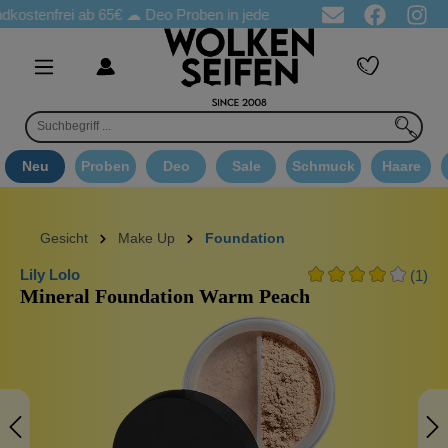
stenfrei ab 65€
☁ Deo Proben in jeder Bestellung
☁ Goodie Au
Neu
Proben
Deo
Sale
Schmuck
Haare
Gesicht
Make Up
Foundation
Lily Lolo
(1)
Mineral Foundation Warm Peach