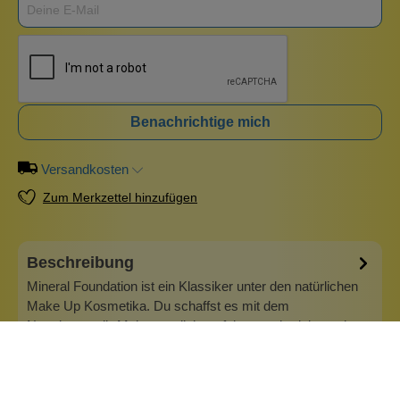
Benachrichtige mich
Versandkosten
Zum Merkzettel hinzufügen
Beschreibung
Mineral Foundation ist ein Klassiker unter den natürlichen
Make Up Kosmetika. Du schaffst es mit dem
Naturkosmetik-Make-up, dich perfekt zu schminken, ohne
geschminkt auszusehen. Unsere ikonische, natürliche
Mineral Foundation, die von Anfang an ein Bestseller war,
schafft eine Make-up Basis, die…
Mehr