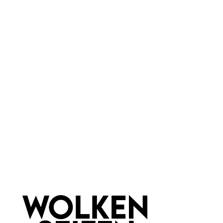
Vegan
ohne Duftstoffe
Farbauswahl:
Warm Peach
Farbton:
Beige
Marke:
Lily Lolo
Newsletter abonnieren!