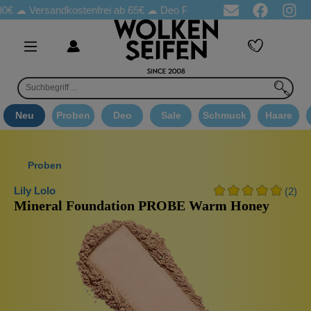
rsandkostenfrei ab 65€
☁ Deo Proben in jeder Bestellung
☁ Goo
Neu
Proben
Deo
Sale
Schmuck
Haare
Proben
Lily Lolo
(2)
Mineral Foundation PROBE Warm Honey