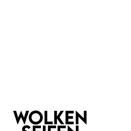
Farbauswahl:
Warm Honey
Farbton:
Beige
Marke:
Lily Lolo
Newsletter abonnieren!