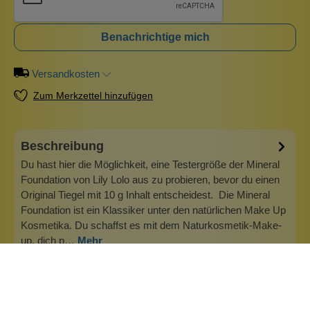
Benachrichtige mich
Versandkosten
Zum Merkzettel hinzufügen
Beschreibung
Du hast hier die Möglichkeit, eine Testergröße der Mineral
Foundation von Lily Lolo aus zu probieren, bevor du einen
Original Tiegel mit 10 g Inhalt entscheidest. Die Mineral
Foundation ist ein Klassiker unter den natürlichen Make Up
Kosmetika. Du schaffst es mit dem Naturkosmetik-Make-
up, dich p…
Mehr
Info zu Lily Lolo
Lily Lolo ist eine britische Marke für natürliches Mineral-