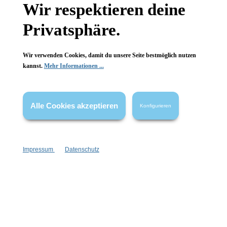
Wissenswertes
Wir respektieren deine
FAQ
Privatsphäre.
Wir verwenden Cookies, damit du unsere Seite bestmöglich nutzen
kannst.
Mehr Informationen ...
Vertrag widerrufen
Alle Cookies akzeptieren
Konfigurieren
* Alle Preise inkl. gesetzl. Mehrwertsteuer zzgl.
Versandkosten
,
wenn nicht anders angegeben.
Impressum
Datenschutz