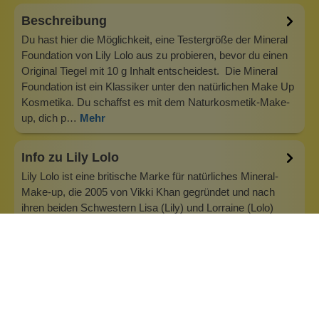
Beschreibung
Du hast hier die Möglichkeit, eine Testergröße der Mineral
Foundation von Lily Lolo aus zu probieren, bevor du einen
Original Tiegel mit 10 g Inhalt entscheidest. Die Mineral
Foundation ist ein Klassiker unter den natürlichen Make Up
Kosmetika. Du schaffst es mit dem Naturkosmetik-Make-
up, dich p…
Mehr
Info zu Lily Lolo
Lily Lolo ist eine britische Marke für natürliches Mineral-
Make-up, die 2005 von Vikki Khan gegründet und nach
ihren beiden Schwestern Lisa (Lily) und Lorraine (Lolo)
benannt wurde. Unser allererstes Produkt war eine
natürliche Mineral Foundation, die mittlerweile Kultstatus in
der Natural Beauty…
Inhaltsstoffe