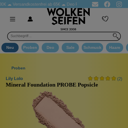
Versandkostenfrei ab 65€
☁ Deo Proben in jeder Bestellung
☁ 
Neu
Proben
Deo
Sale
Schmuck
Haare
Proben
Lily Lolo
(2)
Mineral Foundation PROBE Popsicle