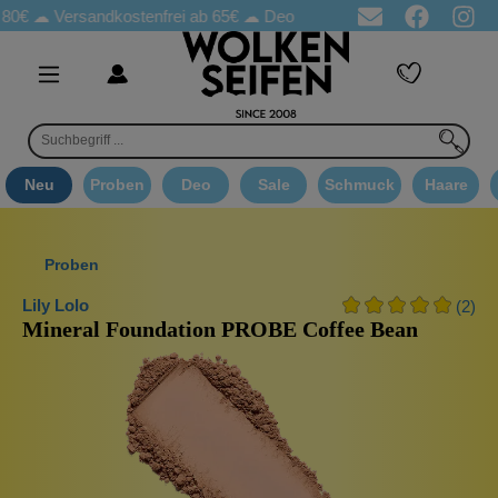
☁
Versandkostenfrei ab 65€
☁ Deo Proben in jeder Bestellung
☁ 
Neu
Proben
Deo
Sale
Schmuck
Haare
Proben
Lily Lolo
(2)
Mineral Foundation PROBE Coffee Bean