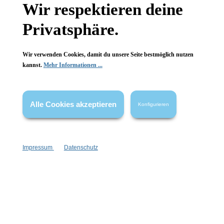
Wissenswertes
Wir respektieren deine
FAQ
Privatsphäre.
Wir verwenden Cookies, damit du unsere Seite bestmöglich nutzen
kannst.
Mehr Informationen ...
Vertrag widerrufen
Alle Cookies akzeptieren
Konfigurieren
* Alle Preise inkl. gesetzl. Mehrwertsteuer zzgl.
Versandkosten
,
wenn nicht anders angegeben.
Impressum
Datenschutz