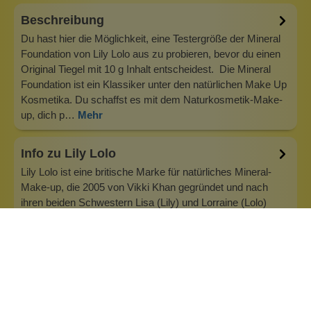
Beschreibung
Du hast hier die Möglichkeit, eine Testergröße der Mineral
Foundation von Lily Lolo aus zu probieren, bevor du einen
Original Tiegel mit 10 g Inhalt entscheidest. Die Mineral
Foundation ist ein Klassiker unter den natürlichen Make Up
Kosmetika. Du schaffst es mit dem Naturkosmetik-Make-
up, dich p…
Mehr
Info zu Lily Lolo
Lily Lolo ist eine britische Marke für natürliches Mineral-
Make-up, die 2005 von Vikki Khan gegründet und nach
ihren beiden Schwestern Lisa (Lily) und Lorraine (Lolo)
benannt wurde. Unser allererstes Produkt war eine
natürliche Mineral Foundation, die mittlerweile Kultstatus in
der Natural Beauty…
Inhaltsstoffe