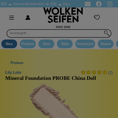
☁
Versandkostenfrei ab 65€
☁ Deo Proben in jeder Bestellung
☁ 
Neu
Proben
Deo
Sale
Schmuck
Haare
Proben
Lily Lolo
(2)
Mineral Foundation PROBE China Doll