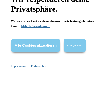
Wissenswertes
Privatsphäre.
FAQ
Wir verwenden Cookies, damit du unsere Seite bestmöglich nutzen
kannst.
Mehr Informationen ...
Vertrag widerrufen
Alle Cookies akzeptieren
Konfigurieren
* Alle Preise inkl. gesetzl. Mehrwertsteuer zzgl.
Versandkosten
,
wenn nicht anders angegeben.
Impressum
Datenschutz