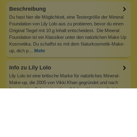
Beschreibung
Du hast hier die Möglichkeit, eine Testergröße der Mineral
Foundation von Lily Lolo aus zu probieren, bevor du einen
Original Tiegel mit 10 g Inhalt entscheidest. Die Mineral
Foundation ist ein Klassiker unter den natürlichen Make Up
Kosmetika. Du schaffst es mit dem Naturkosmetik-Make-
up, dich p…
Mehr
Info zu Lily Lolo
Lily Lolo ist eine britische Marke für natürliches Mineral-
Make-up, die 2005 von Vikki Khan gegründet und nach
ihren beiden Schwestern Lisa (Lily) und Lorraine (Lolo)
benannt wurde. Unser allererstes Produkt war eine
natürliche Mineral Foundation, die mittlerweile Kultstatus in
der Natural Beauty…
Inhaltsstoffe