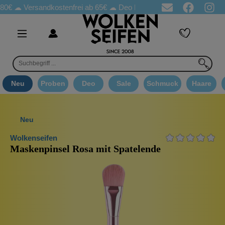
☁
Versandkostenfrei ab 65€
☁ Deo Proben in jeder Bestellung
☁ 
Neu
Proben
Deo
Sale
Schmuck
Haare
Neu
Wolkenseifen
Maskenpinsel Rosa mit Spatelende