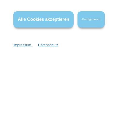
Wissenswertes
Alle Cookies akzeptieren
Konfigurieren
FAQ
Impressum
Datenschutz
Vertrag widerrufen
* Alle Preise inkl. gesetzl. Mehrwertsteuer zzgl.
Versandkosten
,
wenn nicht anders angegeben.