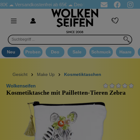
80€ ☁
Versandkostenfrei ab 65€
☁ Deo Proben in jeder Bestellung
Neu
Proben
Deo
Sale
Schmuck
Haare
Gesicht
Make Up
Kosmetiktaschen
Wolkenseifen
Kosmetiktasche mit Pailletten-Tieren Zebra