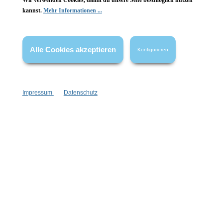
Wir verwenden Cookies, damit du unsere Seite bestmöglich nutzen
kannst.
Mehr Informationen ...
Vertrag widerrufen
* Alle Preise inkl. gesetzl. Mehrwertsteuer zzgl.
Versandkosten
,
Alle Cookies akzeptieren
Konfigurieren
wenn nicht anders angegeben.
Impressum
Datenschutz