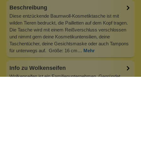
Beschreibung
Diese entzückende Baumwoll-Kosmetiktasche ist mit
wilden Tieren bedruckt, die Pailletten auf dem Kopf tragen.
Die Tasche wird mit einem Reißverschluss verschlossen
und nimmt gern deine Kosmetikuntensilien, deine
Taschentücher, deine Gesichtsmaske oder auch Tampons
für unterwegs auf. Größe: 16 cm…
Mehr
Info zu Wolkenseifen
Wolkenseifen ist ein Familienunternehmen. Gegründet
wurde es von Anne Merz (damals noch Anne Schaaf) im
Jahr 2008. Als Alleinerziehende zog sie die kleine Firma
nebenberuflich hoch. Der Zuspruch unserer Kunden gibt ihr
bis heute das gute Gefühl, dass sich all das gelohnt hat und
wir freuen uns, je…
Inhaltsstoffe