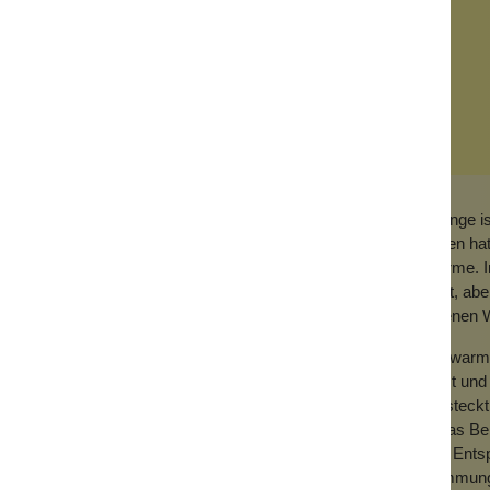
Orange is
bieten ha
Wärme. I
Zimt, abe
eigenen W
Ein warme
ch nur lecker!
lässt und
versteckt
etwas Ber
und Entsp
 führt der Haut Feuchtigkeit zu und macht
Stimmung 