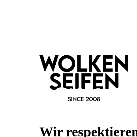
Vegan
erfrischend
Marke:
Wolkenseifen
Material:
Metall
Wir respektiere