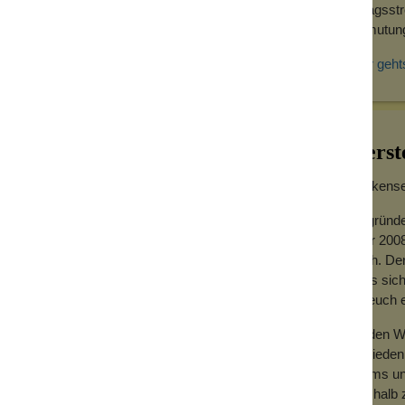
möchtest, ohne eine dicke Duftwolke hinter
Alltagsst
rch den dezenten Duftanteil kannst du nach
Anmutung 
ler als bei einem Eau de Parfum.
e. Es macht sie weich, lockig und gut
Hier geht
Herst
Wolkensei
Gegründe
Jahr 2008
hoch. Der
dass sich
für euch
Zu den We
Zufrieden
Teams und
Deshalb z