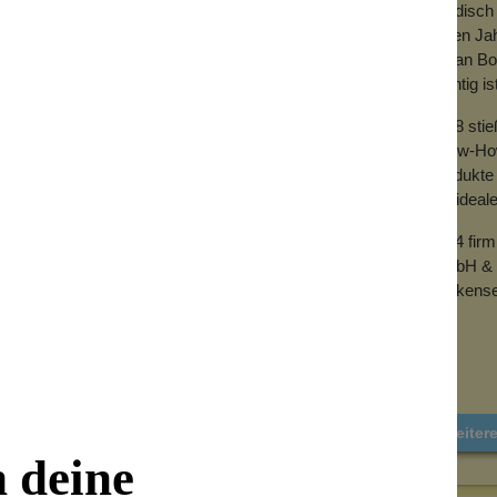
händisch 
vielen Ja
mit an Bo
wichtig is
2018 sti
Know-How 
Produkte 
der ideal
2024 fir
GmbH & 
Wolkense
Weiter
n deine