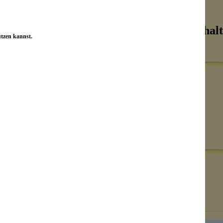
Inhalt
utzen kannst.
Senden
on unseren Kunden beantwortet werden.
Bewertungen nur in der aktuellen Sprache anzeigen.