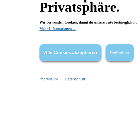
Privatsphäre.
Wir verwenden Cookies, damit du unsere Seite bestmöglich n
Mehr Informationen ...
Alle Cookies akzeptieren
Konfigurieren
Fragen & Antworten
Deine Frage kann entweder von uns, von Herstellern oder v
Impressum
Datenschutz
Bewertungen
0 von 0 Bewertungen