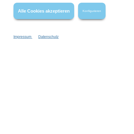
FAQ
Alle Cookies akzeptieren
Konfigurieren
Impressum
Datenschutz
Vertrag widerrufen
* Alle Preise inkl. gesetzl. Mehrwertsteuer zzgl.
Versandkosten
,
wenn nicht anders angegeben.