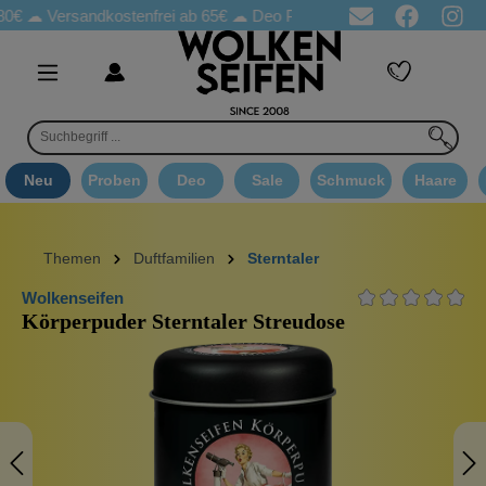
Versandkostenfrei ab 65€
☁ Deo Proben in jeder Bestellung
☁ 
Neu
Proben
Deo
Sale
Schmuck
Haare
Themen
Duftfamilien
Sterntaler
Wolkenseifen
Körperpuder Sterntaler Streudose