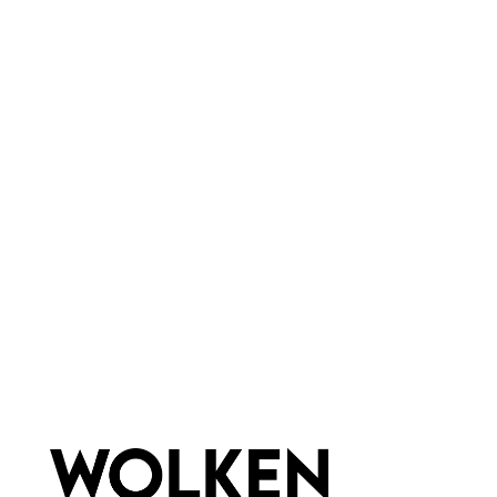
Sterntaler
Eigenschaften:
Vegan
Marke:
Wolkenseifen
Material:
Glas
Newsletter abonnieren!