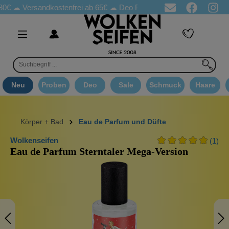
Versandkostenfrei ab 65€
☁ Deo Proben in jeder Bestellung
☁ 
Neu
Proben
Deo
Sale
Schmuck
Haare
Körper + Bad
Eau de Parfum und Düfte
Wolkenseifen
(1)
Eau de Parfum Sterntaler Mega-Version