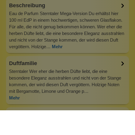
Beschreibung
Eau de Parfum Sterntaler Mega-Version Du erhältst hier
100 ml EdP in einem hochwertigen, schweren Glasflakon.
Für alle, die nicht genug bekommen können. Wer eher die
herben Düfte liebt, die eine besondere Eleganz ausstrahlen
und nicht von der Stange kommen, der wird diesen Duft
vergöttern. Holzige…
Mehr
Duftfamilie
Sterntaler Wer eher die herben Düfte liebt, die eine
besondere Eleganz ausstrahlen und nicht von der Stange
kommen, der wird diesen Duft vergöttern. Holzige Noten
mit Bergamotte, Limone und Orange p…
Mehr
Info zu Wolkenseifen
Wolkenseifen ist ein Familienunternehmen. Gegründet
wurde es von Anne Merz (damals noch Anne Schaaf) im