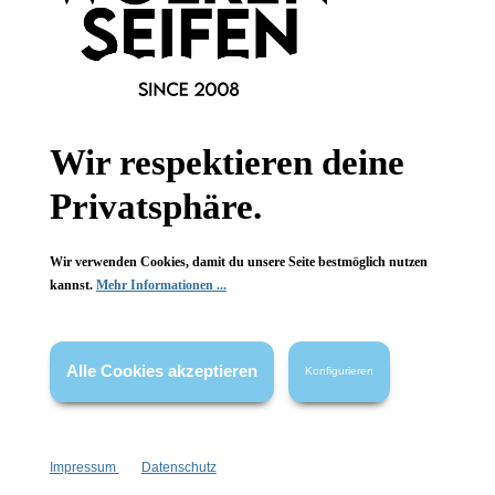
Informationen
Wir respektieren deine
Gesetzliche Informationen
Privatsphäre.
Wissenswertes
Wir verwenden Cookies, damit du unsere Seite bestmöglich nutzen
kannst.
Mehr Informationen ...
FAQ
Alle Cookies akzeptieren
Konfigurieren
Vertrag widerrufen
Impressum
Datenschutz
* Alle Preise inkl. gesetzl. Mehrwertsteuer zzgl.
Versandkosten
,