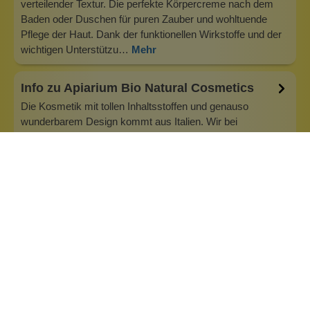
verteilender Textur. Die perfekte Körpercreme nach dem
Baden oder Duschen für puren Zauber und wohltuende
Pflege der Haut. Dank der funktionellen Wirkstoffe und der
wichtigen Unterstützu…
Mehr
Info zu Apiarium Bio Natural Cosmetics
Die Kosmetik mit tollen Inhaltsstoffen und genauso
wunderbarem Design kommt aus Italien. Wir bei
Wolkenseifen wussten ja schon immer, dass eine schöne
Verpackung guten Inhalt nicht ausschließt. Apiarium passt
deshalb als Marke ideal zu uns. Mit Gesichtscremes,
Peelings, Handcreme und Duschgels und…
Inhaltsstoffe
Bewertungen (0)
Fragen & Antworten (0)