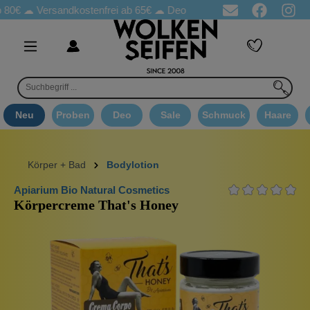
☁
Versandkostenfrei ab 65€
☁ Deo Proben in jeder Bestellung
☁ 
Neu
Proben
Deo
Sale
Schmuck
Haare
Körper + Bad
Bodylotion
Apiarium Bio Natural Cosmetics
Körpercreme That's Honey