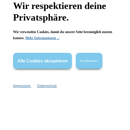
Wir respektieren deine
aus Reinigung, Pflege & Duft erleben!
Privatsphäre.
Wir verwenden Cookies, damit du unsere Seite bestmöglich nutzen
kannst.
Mehr Informationen ...
Alle Cookies akzeptieren
Konfigurieren
Newsletter abonnieren!
Impressum
Datenschutz
Informationen
Gesetzliche Informationen