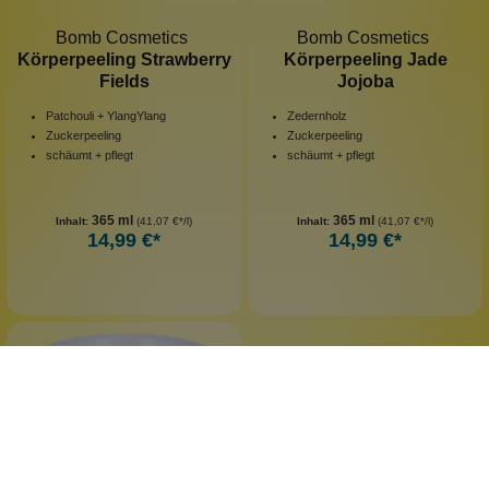
Bomb Cosmetics
Bomb Cosmetics
Körperpeeling Strawberry
Körperpeeling Jade
Fields
Jojoba
Patchouli + YlangYlang
Zedernholz
Zuckerpeeling
Zuckerpeeling
schäumt + pflegt
schäumt + pflegt
365 ml
365 ml
Inhalt:
(41,07 €*/l)
Inhalt:
(41,07 €*/l)
14,99 €*
14,99 €*
leider vergriffen