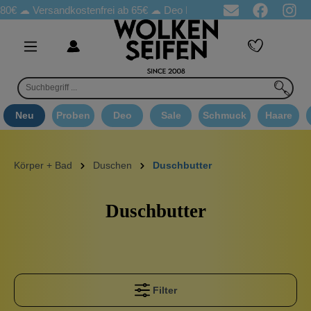
80€ ☁
Versandkostenfrei ab 65€
☁ Deo Proben in jeder Bestellung
Neu
Proben
Deo
Sale
Schmuck
Haare
Körper + Bad
Duschen
Duschbutter
Duschbutter
Filter