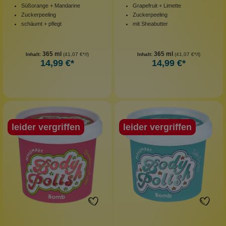
Süßorange + Mandarine
Grapefruit + Limette
Zuckerpeeling
Zuckerpeeling
schäumt + pflegt
mit Sheabutter
365 ml
365 ml
Inhalt:
(41,07 €*/l)
Inhalt:
(41,07 €*/l)
14,99 €*
14,99 €*
leider vergriffen
leider vergriffen