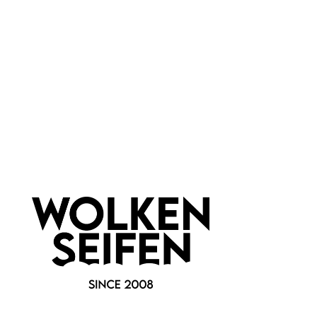
mehr nötig
Feste Duschpflege
– nachhaltig, ergiebig & ideal für
unterwegs
Pflegende Buttern & Öle
– spenden intensiv
Feuchtigkeit
Vegane Duschbutter
– ohne tierische Inhaltsstoffe,
cruelty-free
Verschiedene Duftrichtungen
– von fruchtig bis blumig
Duschbutter online bestellen
Bei uns kannst du deine Lieblings-Duschbutter ganz bequem
online bestellen und dir dein Spa-Erlebnis direkt nach Hause
holen. Verwandle deine Dusche in ein pflegendes Ritual und
entdecke, wie wunderbar sanft und weich deine Haut nach der
Anwendung wird.
👉
Jetzt Duschbutter kaufen
und die perfekte Kombination