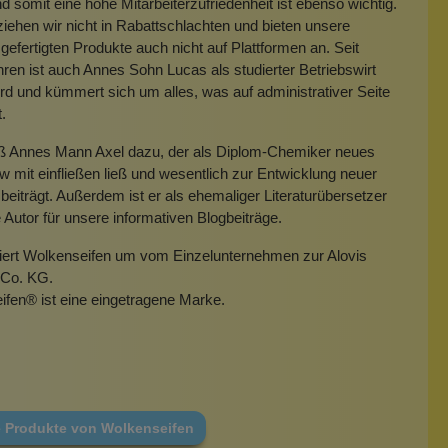
 somit eine hohe Mitarbeiterzufriedenheit ist ebenso wichtig.
iehen wir nicht in Rabattschlachten und bieten unsere
gefertigten Produkte auch nicht auf Plattformen an. Seit
hren ist auch Annes Sohn Lucas als studierter Betriebswirt
rd und kümmert sich um alles, was auf administrativer Seite
t.
eß Annes Mann Axel dazu, der als Diplom-Chemiker neues
mit einfließen ließ und wesentlich zur Entwicklung neuer
beiträgt. Außerdem ist er als ehemaliger Literaturübersetzer
e Autor für unsere informativen Blogbeiträge.
miert Wolkenseifen um vom Einzelunternehmen zur Alovis
Co. KG.
ifen
®
ist eine eingetragene Marke.
e Produkte von Wolkenseifen