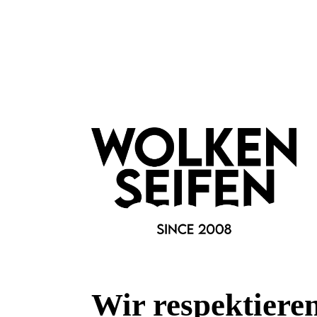
Fragen & Antworten
Deine Frage kann entweder von uns, von Herstellern oder v
Bewertungen
0 von 0 Bewertungen
Begeistert? Dann los!
Wir freuen uns über deine Bewertung. Damit hilfst du uns,
auch Andere zu begeistern.
Wir respektiere