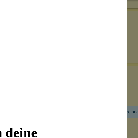
Senden
on unseren Kunden beantwortet werden.
Bewertungen nur in der aktuellen Sprache anzeigen.
Hier gibt es noch gar keine Bewertung! Bitte hilf uns, an
n deine