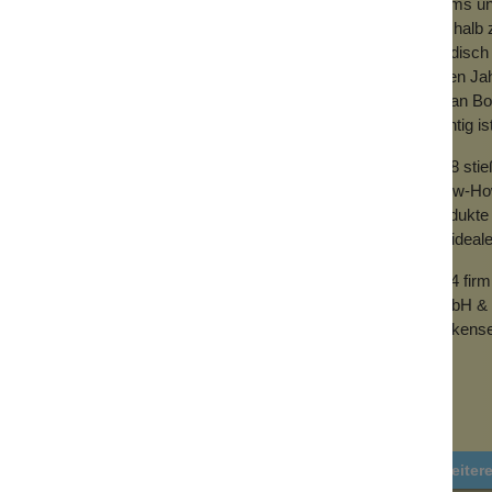
Teams und
Deshalb z
händisch 
vielen Ja
mit an Bo
wichtig is
2018 sti
Know-How 
Produkte 
der ideal
2024 fir
GmbH & 
Wolkense
Weiter