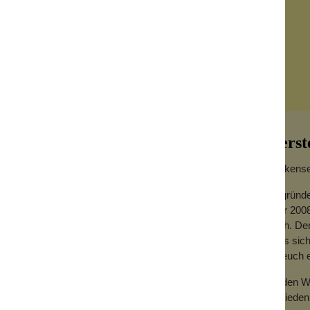
Herst
Wolkensei
Gegründe
Jahr 2008
r an den richtigen Stellen zu stimulieren.
hoch. Der
r auch zum Streicheln verwenden. Verwöhnt
dass sich
für euch
ie sanfte Berührung der Federn. Der Griff
Zu den We
Zufrieden