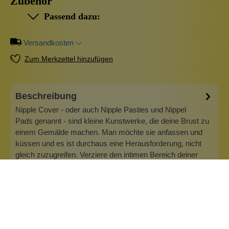
Zubehör
Passend dazu:
Versandkosten
Zum Merkzettel hinzufügen
Beschreibung
Nipple Cover - oder auch Nipple Pasties und Nippel
Pads genannt - sind kleine Kunstwerke, die deine Brust zu
einem Gemälde machen. Man möchte sie anfassen und
küssen und es ist durchaus eine Herausforderung, nicht
gleich zuzugreifen. Verziere den intimen Bereich deiner
Brust mit einer roten Schlei…
Mehr
Info zu Wolkenseifen
Wolkenseifen ist ein Familienunternehmen. Gegründet
wurde es von Anne Merz (damals noch Anne Schaaf) im