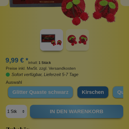
9,99 € *
Inhalt:
1 Stück
Preise inkl. MwSt. zzgl. Versandkosten
Sofort verfügbar, Lieferzeit 5-7 Tage
Auswahl
Glitter Quaste schwarz
Kirschen
Quas
IN DEN WARENKORB