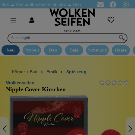
☁
Versandkostenfrei ab 65€
☁ Deo Proben in jeder Bestellung
☁ 
Neu
Proben
Deo
Sale
Schmuck
Haare
Körper + Bad
Erotik
Spielzeug
Wolkenseifen
Nipple Cover Kirschen