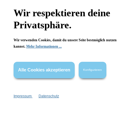
Wir respektieren deine
Wissenswertes
Privatsphäre.
FAQ
Wir verwenden Cookies, damit du unsere Seite bestmöglich nutzen
kannst.
Mehr Informationen ...
Vertrag widerrufen
Alle Cookies akzeptieren
Konfigurieren
* Alle Preise inkl. gesetzl. Mehrwertsteuer zzgl.
Versandkosten
,
wenn nicht anders angegeben.
Impressum
Datenschutz