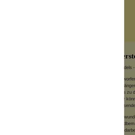
Herst
Vondels 
Entworfe
Anhänger
rtigt und man sieht an jedem Detail, wie
Glas zu d
 versehen macht er sich nicht nur an deinem
über könn
r das ganze Jahr und gibt jedem Platz, an
passende
Die wund
, bis deine Traumdeko vollständig ist.
handbemal
e Sammlung fertig ist.
Handarbei