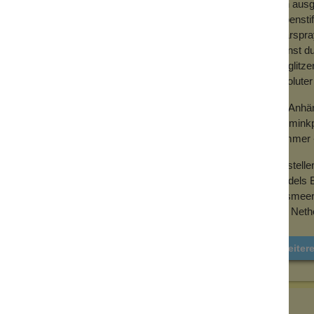
dich ausg
Lippensti
Haarspray
kannst d
Sie glitz
absoluter
Die Anhän
Schminkpl
Glimmer -
Herstelle
Vondels 
Aalsmee
The Neth
Weiter