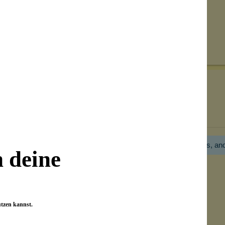
Senden
on unseren Kunden beantwortet werden.
Bewertungen nur in der aktuellen Sprache anzeigen.
Hier gibt es noch gar keine Bewertung! Bitte hilf uns, an
n deine
utzen kannst.