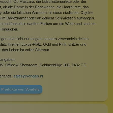
esucht. Ob Mascara, die Lidschattenpalette oder der
ft, ob die Dame in der Badewanne, die Haarbürste, das
 oder die falschen Wimpern: all diese niedlichen Objekte
u im Badezimmer oder an deinem Schmiktisch aufhängen.
ern und funkeln in sanften Farben um die Wette und sind ein
 Hingucker.
ger sind nicht nur elegant sondern verwandeln deinen
atz in einen Luxus-Platz. Gold und Pink, Glitzer und
 das Leben ist voller Glamour.
rangaben:
BV, Office & Showroom, Schinkeldijkje 18B, 1432 CE
r
erlands,
sales@vondels.nl
e Produkte von Vondels