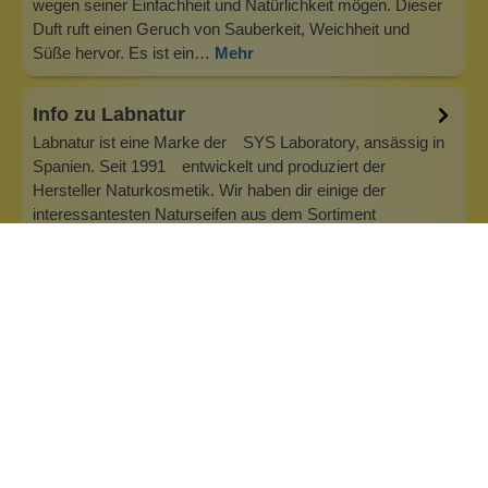
wegen seiner Einfachheit und Natürlichkeit mögen. Dieser
Duft ruft einen Geruch von Sauberkeit, Weichheit und
Süße hervor. Es ist ein…
Mehr
Info zu Labnatur
Labnatur ist eine Marke der SYS Laboratory, ansässig in
Spanien. Seit 1991 entwickelt und produziert der
Hersteller Naturkosmetik. Wir haben dir einige der
interessantesten Naturseifen aus dem Sortiment
herausgesucht. Das Unternehmen sitzt in Torrent
(Valencia). Die Produktion ist mit den neuest…
Inhaltsstoffe
Bewertungen (0)
Fragen & Antworten (0)