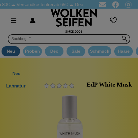
 ☁
Versandkostenfrei ab 65€
☁ Deo Proben in jeder Bestellung
☁
Neu
Proben
Deo
Sale
Schmuck
Haare
Neu
EdP White Musk
Labnatur