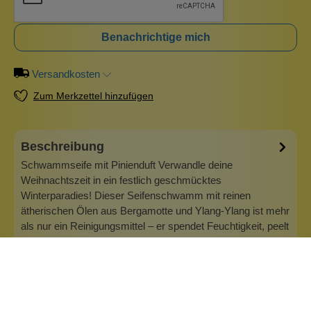
Benachrichtige mich
Versandkosten
Zum Merkzettel hinzufügen
Beschreibung
Schwammseife mit Pinienduft Verwandle deine
Weihnachtszeit in ein festlich geschmücktes
Winterparadies! Dieser Seifenschwamm mit reinen
ätherischen Ölen aus Bergamotte und Ylang-Ylang ist mehr
als nur ein Reinigungsmittel – er spendet Feuchtigkeit, peelt
und nimmt dich mit auf eine sinnliche Reise…
Mehr
Info zu Bomb Cosmetics
Badebomben Wir bieten dir eine große Auswahl der tollen