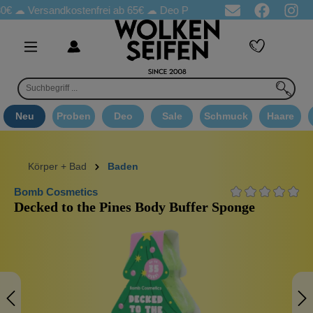
rsandkostenfrei ab 65€
☁ Deo Proben in jeder Bestellung
☁ Goo
Neu
Proben
Deo
Sale
Schmuck
Haare
Körper + Bad
Baden
Bomb Cosmetics
Decked to the Pines Body Buffer Sponge