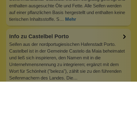
enthalten ausgesuchte Öle und Fette. Alle Seifen werden
auf einer pflanzlichen Basis hergestellt und enthalten keine
tierischen Inhaltsstoffe. S…
Mehr
Info zu Castelbel Porto
Seifen aus der nordportugiesischen Hafenstadt Porto.
Castelbel ist in der Gemeinde Castelo da Maia beheimatet
und ließ sich inspirieren, den Namen mit in die
Unternehmensnennung zu integrieren; ergänzt mit dem
Wort für Schönheit ("beleza"), zählt sie zu den führenden
Seifenmachern des Landes. Die…
Inhaltsstoffe
Bewertungen (0)
Fragen & Antworten (0)