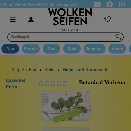
☁
Versandkostenfrei ab 65€
☁ Deo Proben in jeder Bestellung
☁ 
Neu
Proben
Deo
Sale
Schmuck
Haare
Körper + Bad
Seife
Hand- und Körperseife
Castelbel
Botanical Verbena
Porto