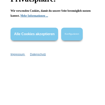
Wir verwenden Cookies, damit du unsere Seite bestmöglich nutzen
kannst.
Mehr Informationen ...
Vertrag widerrufen
Alle Cookies akzeptieren
Konfigurieren
* Alle Preise inkl. gesetzl. Mehrwertsteuer zzgl.
Versandkosten
,
wenn nicht anders angegeben.
Impressum
Datenschutz