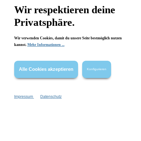
Wissenswertes
Wir respektieren deine
Privatsphäre.
FAQ
Wir verwenden Cookies, damit du unsere Seite bestmöglich nutzen
kannst.
Mehr Informationen ...
Vertrag widerrufen
Alle Cookies akzeptieren
Konfigurieren
* Alle Preise inkl. gesetzl. Mehrwertsteuer zzgl.
Versandkosten
,
wenn nicht anders angegeben.
Impressum
Datenschutz