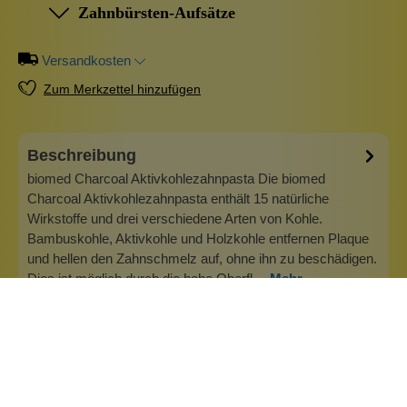
Zahnbürsten-Aufsätze
Versandkosten
Zum Merkzettel hinzufügen
Beschreibung
biomed Charcoal Aktivkohlezahnpasta Die biomed
Charcoal Aktivkohlezahnpasta enthält 15 natürliche
Wirkstoffe und drei verschiedene Arten von Kohle.
Bambuskohle, Aktivkohle und Holzkohle entfernen Plaque
und hellen den Zahnschmelz auf, ohne ihn zu beschädigen.
Dies ist möglich durch die hohe Oberfl…
Mehr
Info zu Splat
SPLAT Zahnpaste und Mundspülungen Shop SPLAT
Cosmetica ist ein Familienunternehmen, das Produkte so
entwickelt, wie sie es für ihre eigenen Familien tun würden.