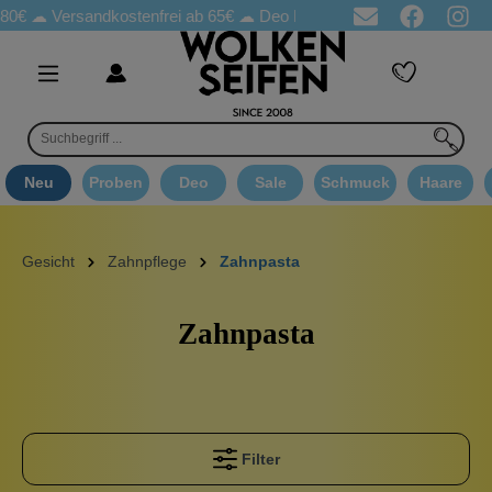
0€ ☁
Versandkostenfrei ab 65€
☁ Deo Proben in jeder Bestellung
Neu
Proben
Deo
Sale
Schmuck
Haare
Gesicht
Zahnpflege
Zahnpasta
Zahnpasta
Filter