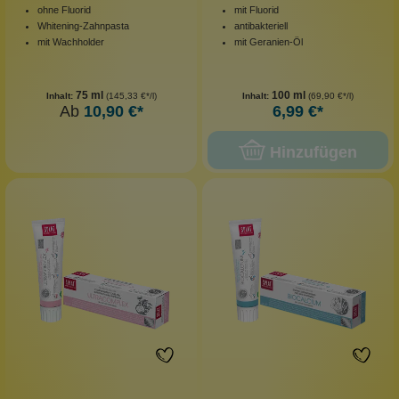
ohne Fluorid
mit Fluorid
Whitening-Zahnpasta
antibakteriell
mit Wachholder
mit Geranien-Öl
75 ml
100 ml
Inhalt:
(145,33 €*/l)
Inhalt:
(69,90 €*/l)
Ab
10,90 €*
6,99 €*
Hinzufügen