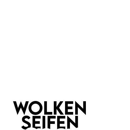
Hinzufügen
Wolkenseifen
Wolkenseifen
Tubenquetscher Silber
Tubenquetscher Rosegold
praktisches Tool
auch für die Küche
holt den Rest raus
holt den Rest raus
für bis zu 6 cm Breite
für bis zu 6 cm Breite