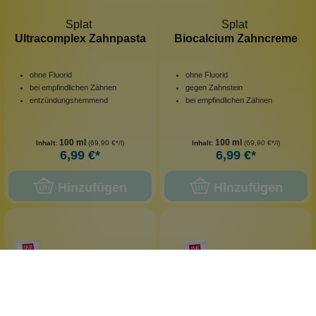
Splat
Splat
Ultracomplex Zahnpasta
Biocalcium Zahncreme
ohne Fluorid
ohne Fluorid
bei empfindlichen Zähnen
gegen Zahnstein
entzündungshemmend
bei empfindlichen Zähnen
100 ml
100 ml
Inhalt:
(69,90 €*/l)
Inhalt:
(69,90 €*/l)
6,99 €*
6,99 €*
Hinzufügen
Hinzufügen