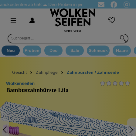
ostenfrei ab 65€
☁ Deo Proben in jeder Bestellung
☁ Goodie 
Neu
Proben
Deo
Sale
Schmuck
Haare
Gesicht
Zahnpflege
Zahnbürsten / Zahnseide
Wolkenseifen
Bambuszahnbürste Lila