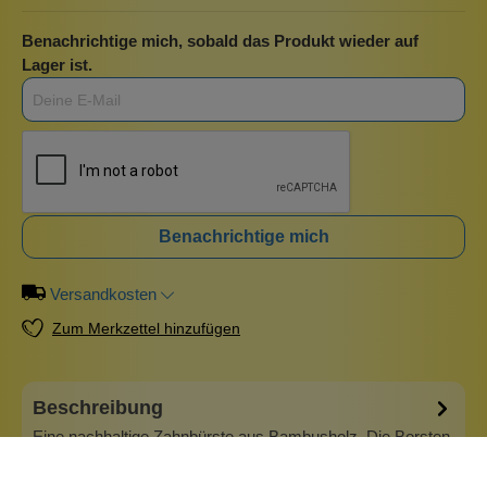
Benachrichtige mich, sobald das Produkt wieder auf
Lager ist.
Benachrichtige mich
Versandkosten
Zum Merkzettel hinzufügen
Beschreibung
Eine nachhaltige Zahnbürste aus Bambusholz. Die Borsten
sind mittelweich. Der Borstenkopf ist mit DuPont-Borsten
ausgestattet, die hochwertigsten Zahnbürstenborsten, die