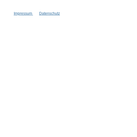
Impressum
Datenschutz
Vertrag widerrufen
* Alle Preise inkl. gesetzl. Mehrwertsteuer zzgl.
Versandkosten
,
wenn nicht anders angegeben.