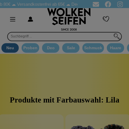
b 80€ ☁
Versandkostenfrei ab 65€
☁ Deo Proben in jeder Bestellung
Neu
Proben
Deo
Sale
Schmuck
Haare
Produkte mit Farbauswahl: Lila