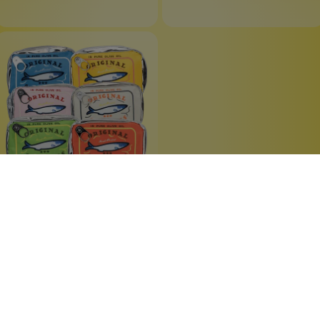
Kosmetiktasche
Sardinendose
pflegeleicht
lustiges Accessoire
Sardinenbüchse