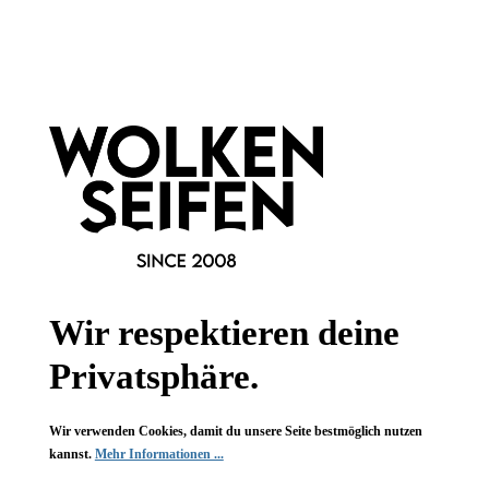
Informationen
Gesetzliche Informationen
Wissenswertes
FAQ
Vertrag widerrufen
Wir respektieren deine
* Alle Preise inkl. gesetzl. Mehrwertsteuer zzgl.
Versandkosten
,
Privatsphäre.
wenn nicht anders angegeben.
Wir verwenden Cookies, damit du unsere Seite bestmöglich nutzen
kannst.
Mehr Informationen ...