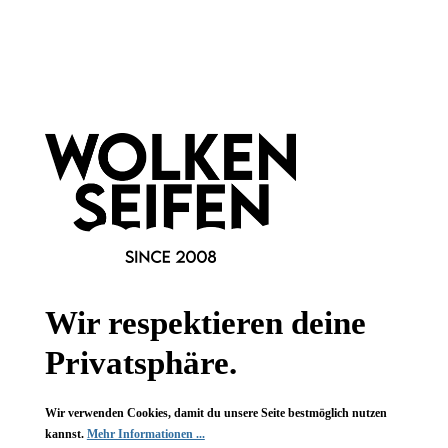
Wolkenseifen
Deocreme
Pflegeherz
Traumstunden 25 ml
Traumstunden
frische, fruchtige Note
zauberhafter Parfumduft
ausreichend für 6 Monate
mit Shea- und Kakaobutter
sehr ergiebig
für trockene Haut
25 ml
75 g
Inhalt:
(299,60 €*/l)
Inhalt:
(173,20 €*/kg)
7,49 €*
12,99 €*
Hinzufügen
Wir respektieren deine
Privatsphäre.
Wir verwenden Cookies, damit du unsere Seite bestmöglich nutzen
kannst.
Mehr Informationen ...