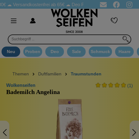
Versandkostenfrei ab 65€
☁ Deo Proben in jeder Bestellung
☁ G
Neu
Proben
Deo
Sale
Schmuck
Haare
Themen
Duftfamilien
Traumstunden
Wolkenseifen
(1)
Bademilch Angelina