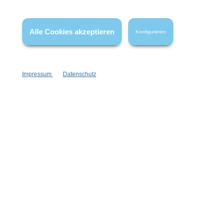
Newsletter abonnieren!
Alle Cookies akzeptieren
Konfigurieren
Impressum
Datenschutz
Informationen
Gesetzliche Informationen
Wissenswertes
FAQ
Vertrag widerrufen