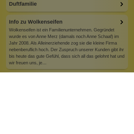
Duftfamilie
Info zu Wolkenseifen
Wolkenseifen ist ein Familienunternehmen. Gegründet
wurde es von Anne Merz (damals noch Anne Schaaf) im
Jahr 2008. Als Alleinerziehende zog sie die kleine Firma
nebenberuflich hoch. Der Zuspruch unserer Kunden gibt ihr
bis heute das gute Gefühl, dass sich all das gelohnt hat und
wir freuen uns, je…
Inhaltsstoffe
Bewertungen (1)
Fragen & Antworten (0)