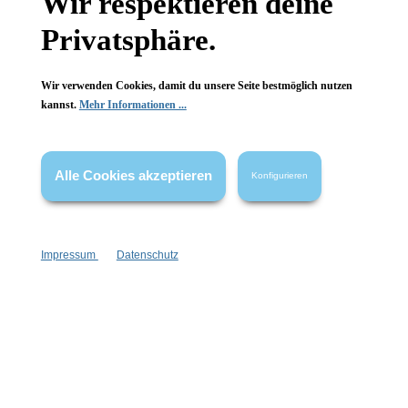
Wir respektieren deine
FAQ
Privatsphäre.
Wir verwenden Cookies, damit du unsere Seite bestmöglich nutzen
kannst.
Mehr Informationen ...
Vertrag widerrufen
Alle Cookies akzeptieren
* Alle Preise inkl. gesetzl. Mehrwertsteuer zzgl.
Versandkosten
,
Konfigurieren
wenn nicht anders angegeben.
Impressum
Datenschutz