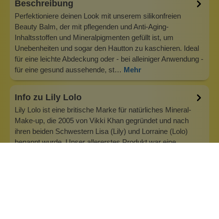
Beschreibung
Perfektioniere deinen Look mit unserem silikonfreien
Beauty Balm, der mit pflegenden und Anti-Aging-
Inhaltsstoffen und Mineralpigmenten gefüllt ist, um
Unebenheiten und sogar den Hautton zu kaschieren. Ideal
für eine leichte Abdeckung oder - bei alleiniger Anwendung -
für eine gesund aussehende, st…
Mehr
Info zu Lily Lolo
Lily Lolo ist eine britische Marke für natürliches Mineral-
Make-up, die 2005 von Vikki Khan gegründet und nach
ihren beiden Schwestern Lisa (Lily) und Lorraine (Lolo)
benannt wurde. Unser allererstes Produkt war eine
natürliche Mineral Foundation, die mittlerweile Kultstatus in
der Natural Beauty…
Inhaltsstoffe