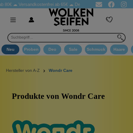
b 80€ ☁
Versandkostenfrei ab 65€
☁ Deo Proben in jeder Bestellung
Neu
Proben
Deo
Sale
Schmuck
Haare
Hersteller von A-Z
Wondr Care
Produkte von Wondr Care