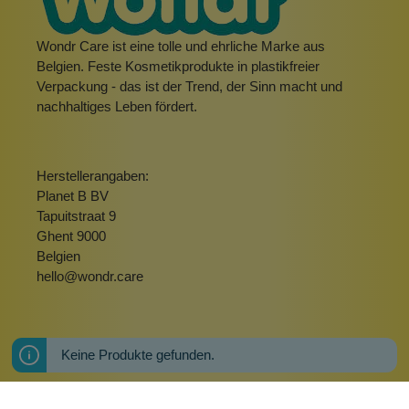
Wondr Care ist eine tolle und ehrliche Marke aus
Belgien. Feste Kosmetikprodukte in plastikfreier
Verpackung - das ist der Trend, der Sinn macht und
nachhaltiges Leben fördert.
Herstellerangaben:
Planet B BV
Tapuitstraat 9
Ghent 9000
Belgien
hello@wondr.care
Keine Produkte gefunden.