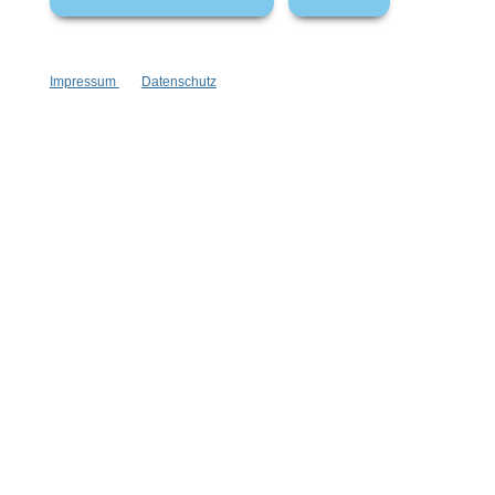
150 ml
Inhalt:
(73,27 €*/l)
10,99 €*
Hinzufügen
Impressum
Datenschutz
Newsletter abonnieren!