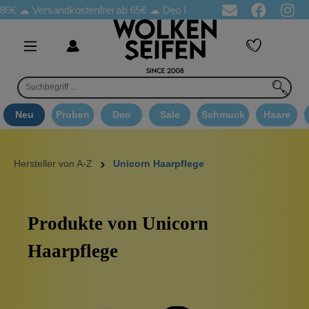
0€ ☁
Versandkostenfrei ab 65€
☁ Deo Proben in jeder Bestellung
Neu
Proben
Deo
Sale
Schmuck
Haare
Hersteller von A-Z
Unicorn Haarpflege
Produkte von Unicorn
Haarpflege