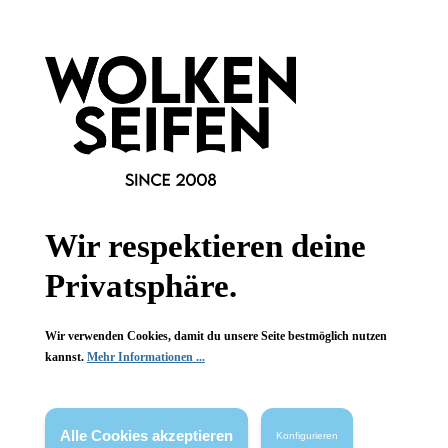
Wir respektieren deine
Privatsphäre.
Unicorn saure Haarspülung
Wir verwenden Cookies, damit du unsere Seite bestmöglich nutzen
bei Haarseifen-Benutzung
kannst.
Mehr Informationen ...
leckerer Apfelduft
sorgt für Kämmbarkeit
Alle Cookies akzeptieren
Konfigurieren