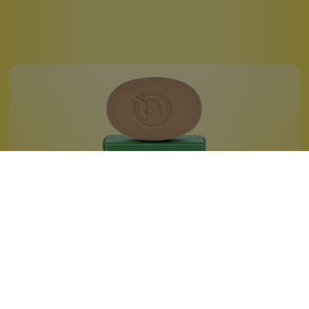
Bio-Apfelseife
frischer Apfelduft