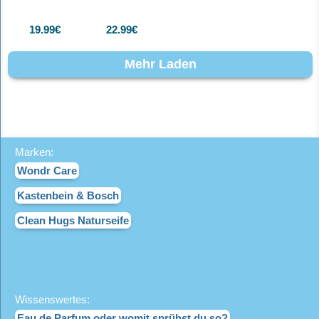
Hinzufügen
19.99€
22.99€
Mehr Laden
Newsletter abonnieren!
Marken:
Wondr Care
Kastenbein & Bosch
Clean Hugs Naturseife
Informationen
Gesetzliche Informationen
Wissenswertes:
Eau de Parfum oder womit sprühst du so?