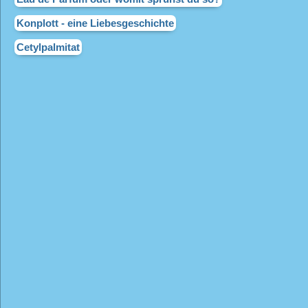
Wissenswertes
Konplott - eine Liebesgeschichte
FAQ
Cetylpalmitat
Vertrag widerrufen
* Alle Preise inkl. gesetzl. Mehrwertsteuer zzgl.
Versandkosten
,
wenn nicht anders angegeben.
Wir respektieren deine
Privatsphäre.