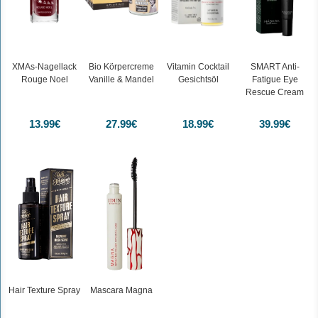
XMAs-Nagellack
Bio Körpercreme
Vitamin Cocktail
SMART Anti-
Rouge Noel
Vanille & Mandel
Gesichtsöl
Fatigue Eye
Rescue Cream
13.99€
27.99€
18.99€
39.99€
Maitre Savonitto
Eselsmilch-Gästeseifen
Heiße-Milch-Duft
mit Traubenkernöl
für trockene Haut
200 g
Inhalt:
(54,95 €*/kg)
Hair Texture Spray
Mascara Magna
10,99 €*