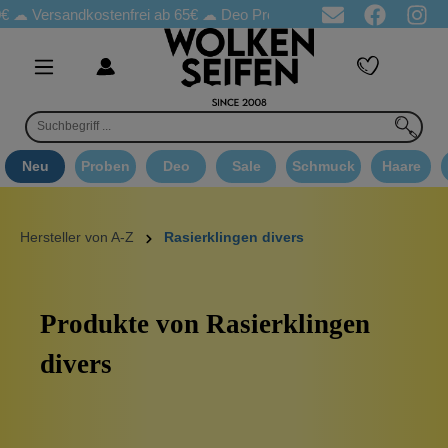
Versandkostenfrei ab 65€
☁ Deo Proben in jeder Bestellung
☁ 
Neu
Proben
Deo
Sale
Schmuck
Haare
Hersteller von A-Z
Rasierklingen divers
Produkte von Rasierklingen
divers