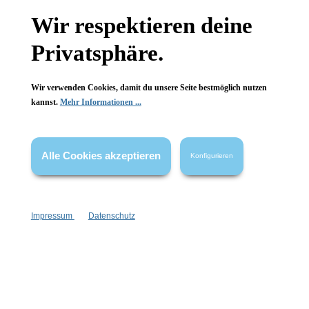
Gesetzliche Informationen
Wir respektieren deine
Wissenswertes
Privatsphäre.
FAQ
Wir verwenden Cookies, damit du unsere Seite bestmöglich nutzen
kannst.
Mehr Informationen ...
Alle Cookies akzeptieren
Konfigurieren
Vertrag widerrufen
* Alle Preise inkl. gesetzl. Mehrwertsteuer zzgl.
Versandkosten
,
wenn nicht anders angegeben.
Impressum
Datenschutz