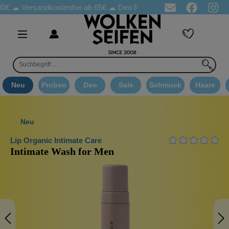
rsandkostenfrei ab 65€
☁ Deo Proben in jeder Bestellung
☁ Goo
Neu
Proben
Deo
Sale
Schmuck
Haare
Neu
Lip Organic Intimate Care
Intimate Wash for Men