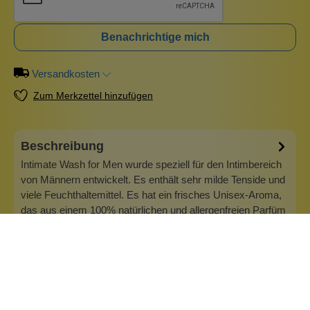
Benachrichtige mich
Versandkosten
Zum Merkzettel hinzufügen
Beschreibung
Intimate Wash for Men wurde speziell für den Intimbereich
von Männern entwickelt. Es enthält sehr milde Tenside und
viele Feuchthaltemittel. Es hat ein frisches Unisex-Aroma,
das aus einem 100% natürlichen und allergenfreien Parfüm
stammt. Wofür brauchst du diesen Intimreiniger? Die Eichel
hat im…
Mehr
Info zu Lip Organic Intimate Care
Veronica Campbell hat die wunderbare Marke Lip Intimate