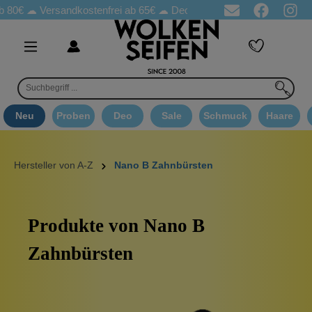
 80€ ☁
Versandkostenfrei ab 65€
☁ Deo Proben in jeder Bestellung
Neu
Proben
Deo
Sale
Schmuck
Haare
Hersteller von A-Z
Nano B Zahnbürsten
Produkte von Nano B
Zahnbürsten