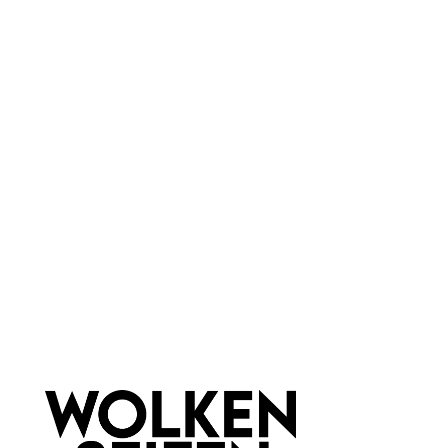
Gold/Blau
Gold/Christal
Gold/Grün
Gold/Pink
+
3
Nano b Zahnbürste
selbstreinigend
antibakteriell
beugt Plaque vor
1 Stück
Inhalt:
12,90 €*