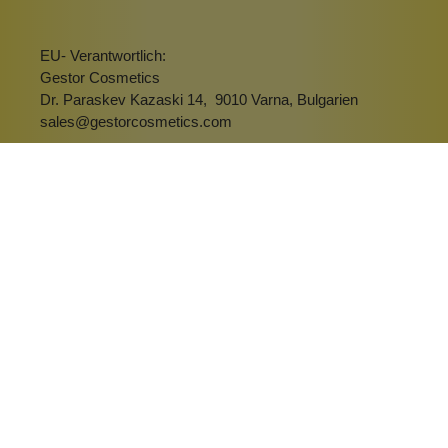
EU- Verantwortlich:
Gestor Cosmetics
Dr. Paraskev Kazaski 14, 9010 Varna, Bulgarien
sales@gestorcosmetics.com
hellblau
rosa