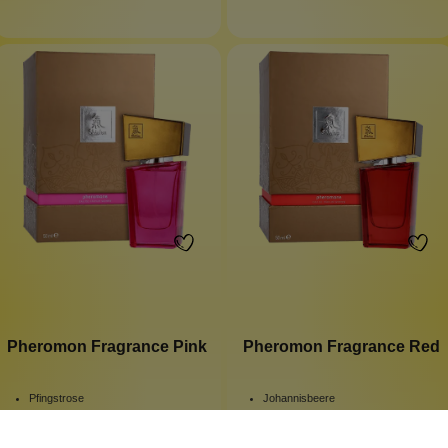
Pheromon Fragrance Pink
Pheromon Fragrance Red
Pfingstrose
Johannisbeere
für SIE
für SIE
Rose + Koriander
Rose + Jasmin