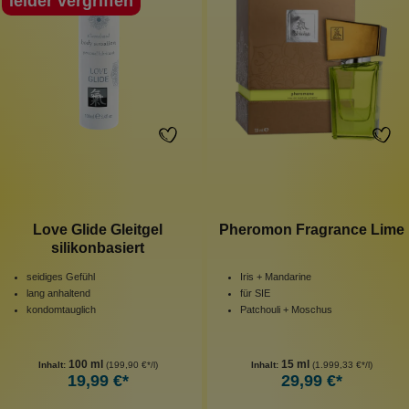
leider vergriffen
Love Glide Gleitgel
Pheromon Fragrance Lime
silikonbasiert
seidiges Gefühl
Iris + Mandarine
lang anhaltend
für SIE
kondomtauglich
Patchouli + Moschus
100 ml
15 ml
Inhalt:
(199,90 €*/l)
Inhalt:
(1.999,33 €*/l)
19,99 €*
29,99 €*