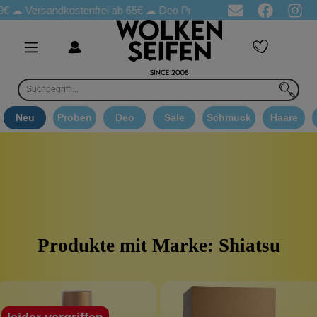
€ ☁
Versandkostenfrei ab 65€
☁ Deo Proben in jeder Bestellung
Neu
Proben
Deo
Sale
Schmuck
Haare
Produkte mit Marke: Shiatsu