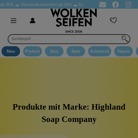
ab 80€ ☁
Versandkostenfrei ab 65€
☁ Deo Proben in jeder Bestellung
Neu
Proben
Deo
Sale
Schmuck
Haare
Produkte mit Marke: Highland
Soap Company