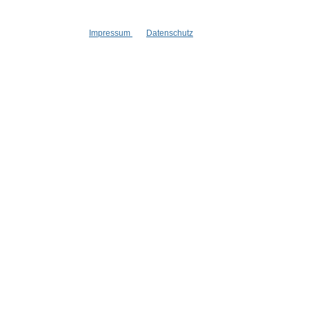
Impressum
Datenschutz
Informationen
Gesetzliche
Blog
Datenschutz
Versandinformationen
AGB
Kontakt
Widerrufsrech
Cookie Einstellungen
Impressum
Zahlungsinformationen
Informatione
Newsletter