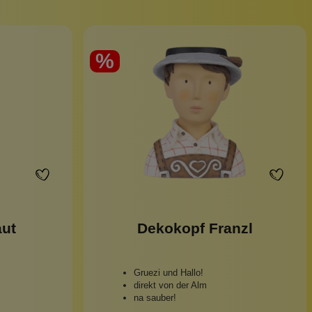
Pinzetten
Pomade
Insektenstiche
Sonnenschutz
Taschen
%
rscrub
Körperpuder
urbeutel
Pinsel
Nachfüllpackungen
Haargummis und Spangen
Rasur
aut
Dekokopf Franzl
Sonnenschutz
Gruezi und Hallo!
direkt von der Alm
na sauber!