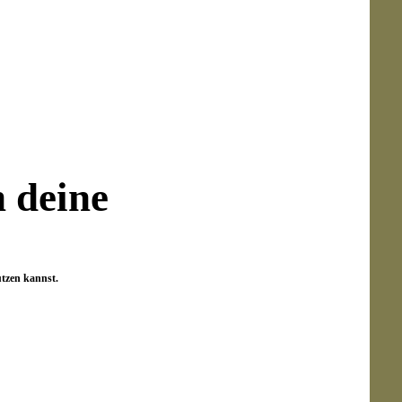
okopf Waldemar
manns Heil
efertigt
liebhaber
n deine
Inhalt:
1 Stück
€*
69,99 €*
(28.58% gespart)
 den Warenkorb
utzen kannst.