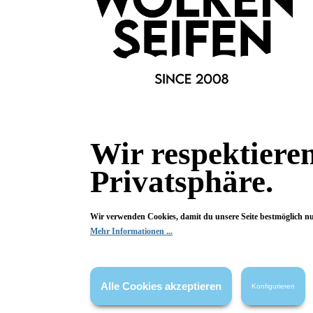
Dekokopf Opa Fritz
Dek
Noch gut drauf!
Waid
handgefertigt
handg
Ganzjahres-Deko
Natur
Wir respektiere
Inhalt:
1 Stück
Privatsphäre.
49,99 €*
49,99 
69,99 €*
(28.58% gespart)
In den Warenkorb
In
Wir verwenden Cookies, damit du unsere Seite bestmöglich n
Mehr Informationen ...
Alle Cookies akzeptieren
Konfigurieren