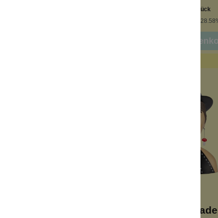
Inhalt:
1 Stück
Inhalt:
1 Stück
€*
49,99 €*
84,95 €*
(29.38% gespart)
69,99 €*
(28.58
 den Warenkorb
In den Warenk
%
Dekokopf Ida
Dekokopf Made