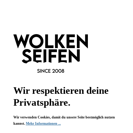
Informationen
Gesetzliche Informationen
Wissenswertes
FAQ
Vertrag widerrufen
Wir respektieren deine
* Alle Preise inkl. gesetzl. Mehrwertsteuer zzgl.
Versandkosten
,
Privatsphäre.
wenn nicht anders angegeben.
Wir verwenden Cookies, damit du unsere Seite bestmöglich nutzen
kannst.
Mehr Informationen ...