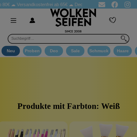
 80€ ☁
Versandkostenfrei ab 65€
☁ Deo Proben in jeder Bestellung
Neu
Proben
Deo
Sale
Schmuck
Haare
Produkte mit Farbton: Weiß