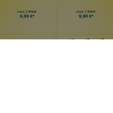
1 Stück
1 Stück
Inhalt:
Inhalt:
6,99 €*
9,99 €*
Kinder-Bambuszahnbürste
Mini Seifen-Reibe