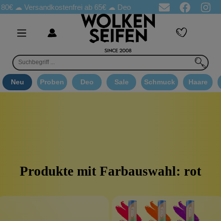
80€ ☁
Versandkostenfrei ab 65€
☁ Deo Proben in jeder Bestellung
Neu
Proben
Deo
Sale
Schmuck
Haare
Produkte mit Farbauswahl: rot