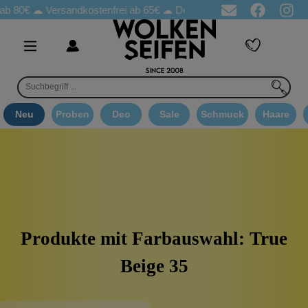
ab 80€ ☁
Versandkostenfrei ab 65€
☁ Deo Proben in jeder Bestellung
Neu
Proben
Deo
Sale
Schmuck
Haare
Produkte mit Farbauswahl: True
Beige 35