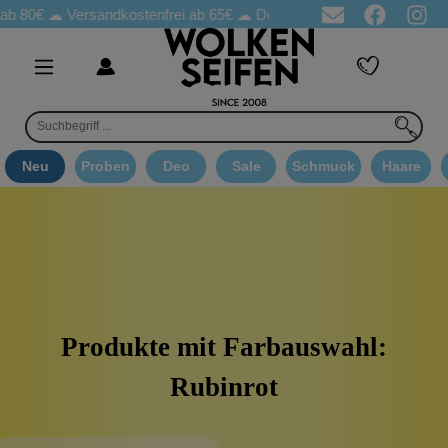
ab 80€ ☁
Versandkostenfrei ab 65€
☁ Deo Proben in jeder Bestellung
Neu
Proben
Deo
Sale
Schmuck
Haare
Produkte mit Farbauswahl:
Rubinrot