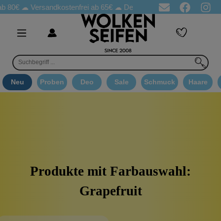
b 80€ ☁
Versandkostenfrei ab 65€
☁ Deo Proben in jeder Bestellung
Neu
Proben
Deo
Sale
Schmuck
Haare
Produkte mit Farbauswahl:
Grapefruit