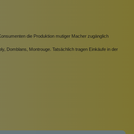
Pinzetten
Pomade
Insektenstiche
Sonnenschutz
Taschen
rscrub
Körperpuder
en Konsumenten die Produktion mutiger Macher zugänglich
urbeutel
Pinsel
bly, Domblans, Montrouge. Tatsächlich tragen Einkäufe in der
Nachfüllpackungen
Haargummis und Spangen
Rasur
Sonnenschutz