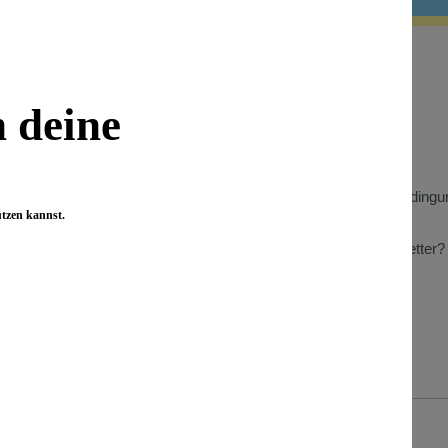
 Informationen
Wissenswertes
n deine
Benefizaktionen
Store Heidelberg
t
Store Berlin
Gewinnspiel Teilnahmebedingu
utzen kannst.
n zu Kundenbewertungen
Wiederverkäufer
Was bringt mir der Newsletter?
Presse